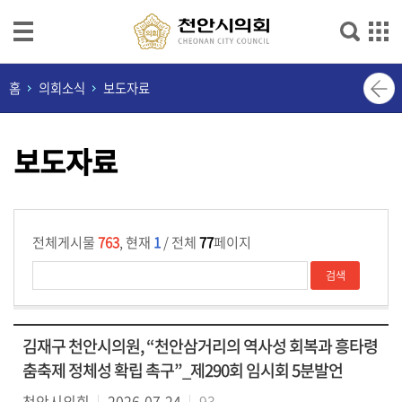
본문으로 바로가기
메인메뉴 바로가기
의
홈
의회소식
보도자료
회
소
보도자료
개
의
원
광
전체게시물
763
, 현재
1
/ 전체
77
페이지
장
의
정
김재구 천안시의원, “천안삼거리의 역사성 회복과 흥타령
활
동
춤축제 정체성 확립 촉구”_제290회 임시회 5분발언
천안시의회
2026-07-24
93