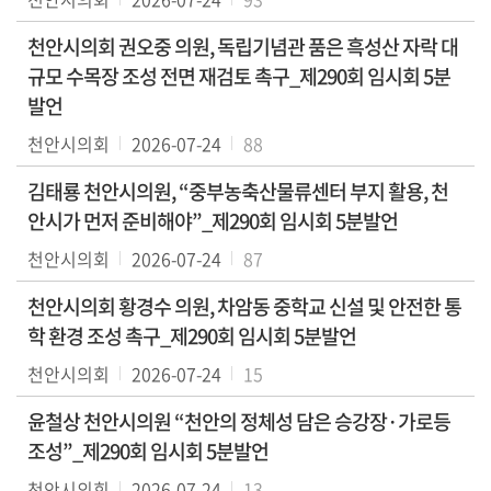
의
회
천안시의회 권오중 의원, 독립기념관 품은 흑성산 자락 대
소
규모 수목장 조성 전면 재검토 촉구_제290회 임시회 5분
식
발언
천안시의회
2026-07-24
88
의
안
김태룡 천안시의원, “중부농축산물류센터 부지 활용, 천
안시가 먼저 준비해야”_제290회 임시회 5분발언
전
자
천안시의회
2026-07-24
87
회
의
천안시의회 황경수 의원, 차암동 중학교 신설 및 안전한 통
록
학 환경 조성 촉구_제290회 임시회 5분발언
천안시의회
2026-07-24
15
영
상
윤철상 천안시의원 “천안의 정체성 담은 승강장·가로등
회
조성”_제290회 임시회 5분발언
의
천안시의회
록
2026-07-24
13