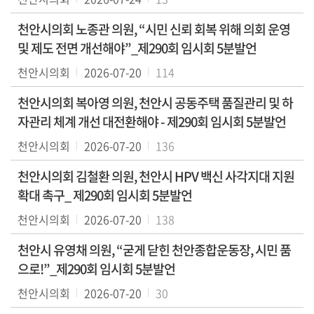
천안시의회 노종관 의원, “시민 신뢰 회복 위해 의회 운영
열
및 제도 전면 개선해야”_제290회 임시회 5분발언
린
의
천안시의회
2026-07-20
114
회
천안시의회 복아영 의원, 천안시 공동주택 품질관리 및 하
사
자관리 체계 개선 대전환해야 - 제290회 임시회 5분발언
이
천안시의회
2026-07-20
136
트
안
천안시의회 김철환 의원, 천안시 HPV 백신 사각지대 지원
내
확대 촉구_ 제290회 임시회 5분발언
천안시의회
2026-07-20
138
천안시 유영채 의원, “굳게 닫힌 천안종합운동장, 시민 품
으로!”_제290회 임시회 5분발언
천안시의회
2026-07-20
30