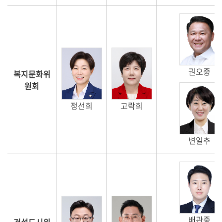
권오중
복지문화위
원회
정선희
고락희
변일추
배관중