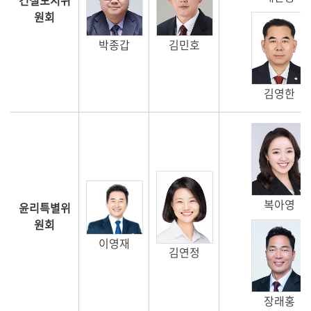
건설도시위
원회
박종갑
김민호
김영한
복아영
윤리특별위
원회
이영재
김연정
장래홍