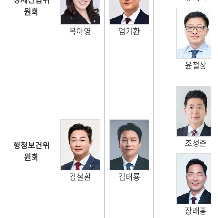
원회
열
복아영
엄기환
린
의
회
윤철상
사
이
트
안
내
조성준
행정보건위
원회
김철환
김태룡
장래홍