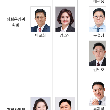
배관중
의
회
소
의회운영위
식
원회
의
윤철상
이교희
엄소영
안
전
자
회
의
김민호
록
영
상
회
의
류제국
록
경제산업위