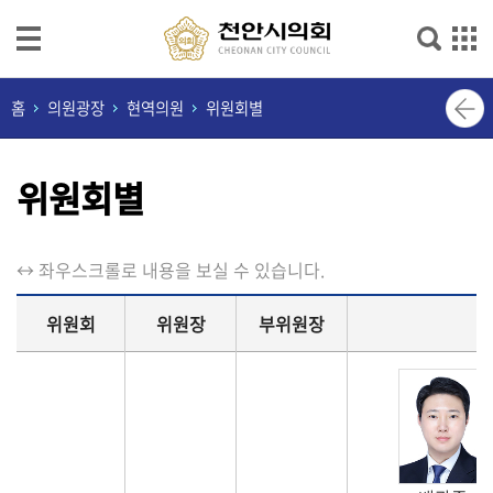
본문으로 바로가기
메인메뉴 바로가기
의
홈
의원광장
현역의원
위원회별
회
소
위원회별
개
의
원
↔ 좌우스크롤로 내용을 보실 수 있습니다.
광
장
위원회
위원장
부위원장
의
정
활
동